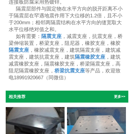
连接板防腐采用热镀锌。
隔震层部件与固定物在水平方向的脱开距离不小
于隔震层在罕遇地震作用下大位移的1.2倍，且不小
于200mm；相邻两隔震结构在水平方向的缝宽取大
水平位移绝对值之和。
如有需要：
隔震支座
，减震支座，抗震支座，桥
梁伸缩装置，桥梁支座，阻尼器，橡胶支座，橡胶
隔震支座
，橡胶减震支座，建筑隔震支座，建筑减
震支座，建筑抗震支座，建筑
隔震橡胶支座
，建筑
减震橡胶支座，隔震橡胶支座，桥梁隔震支座，高
阻尼隔震橡胶支座，
桥梁抗震支座
等产品，欢迎致
电18991920667（同微信）
相关推荐
更多>>