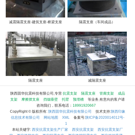
减震隔震支座-建筑支座-桥梁支座
隔震支座（车间成品）
隔震支座
减隔震支座
陕西固华抗震科技有限公司,专营
抗震支架
隔震支座
管廊支架
成品
支架
摩擦摆支座
挡烟垂壁
托臂
预埋槽
等业务,有意向的客户请
咨询我们，联系电话：
18991920667
CopyRight © 版权所有:
陕西固华抗震科技有限公司
技术支持:
陕西印象
信息技术有限公司
网站地图
XML
备案号:
陕ICP备2020014012号-
1
本站关键字:
西安抗震支架生产厂家
西安抗震支架
西安抗震支架厂