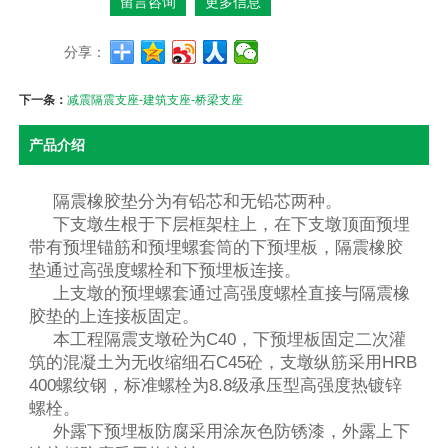
留言咨询
更多信息
分享：
下一条：
减震隔震支座-建筑支座-桥梁支座
产品介绍
隔震橡胶垫分为有铅芯和无铅芯两种。
下支墩生根于下层框架柱上，在下支墩顶面预埋
带有预埋锚筋和预埋螺套筒的下预埋板，隔震橡胶
垫通过高强度螺栓和下预埋板连接。
上支墩的预埋螺套通过高强度螺栓直接与隔震橡
胶垫的上连接板固定。
本工程隔震支墩砼为C40，下预埋板固定二次灌
筑的混凝土为无收缩细石C45砼，支墩纵筋采用HRB
400螺纹钢，标准螺栓为8.8级承压型高强度热镀锌
螺栓。
外露下预埋板防腐采用涂灰色防锈漆，外露上下