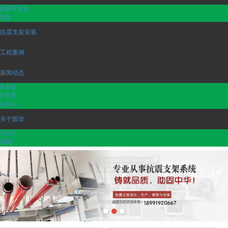
胶隔震支座
尼器
抗震支架安装
工程案例
新闻动态
震支架
术文章
业资讯
关于固华
司介绍
系我们