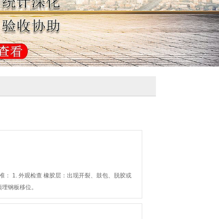
. ‌外观检查‌ ‌橡胶层‌：出现开裂、鼓包、脱胶或
或预埋钢板移位。