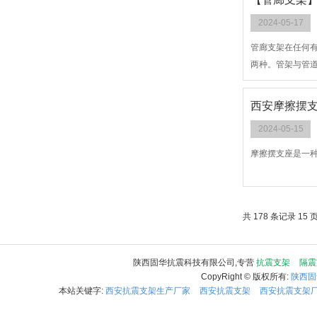
2024-05-17
管廊支架在任何
两种。管架与管
撑的地方选用活
西安摩擦摆支
2024-05-15
摩擦摆支座是一
共 178 条记录 15 
陕西固华抗震科技有限公司,专营
抗震支架
隔震
CopyRight © 版权所有:
陕西固
本站关键字:
西安抗震支架生产厂家
西安抗震支架
西安抗震支架