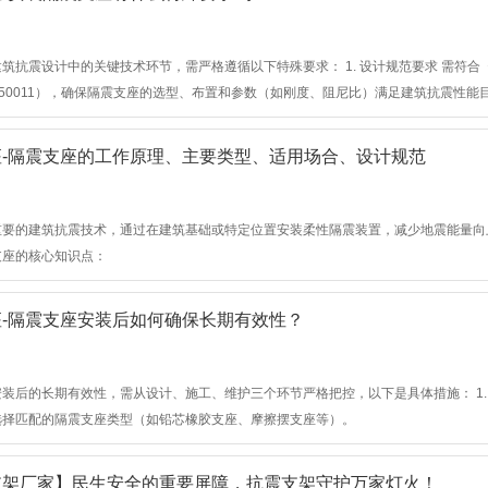
筑抗震设计中的关键技术环节，需严格遵循以下特殊要求： 1. ‌设计规范要求‌ 需符合《
 50011），确保隔震支座的选型、布置和参数（如刚度、阻尼比）满足建筑抗震性能
-隔震支座的工作原理、主要类型‌、适用场合、设计规范‌
重要的建筑抗震技术，通过在建筑基础或特定位置安装柔性隔震装置，减少地震能量向
支座的核心知识点：
-隔震支座安装后如何确保长期有效性？
装后的长期有效性，需从‌设计、施工、维护‌三个环节严格把控，以下是具体措施： 1. ‌
选择匹配的隔震支座类型（如铅芯橡胶支座、摩擦摆支座等）。
支架厂家】民生安全的重要屏障，抗震支架守护万家灯火！