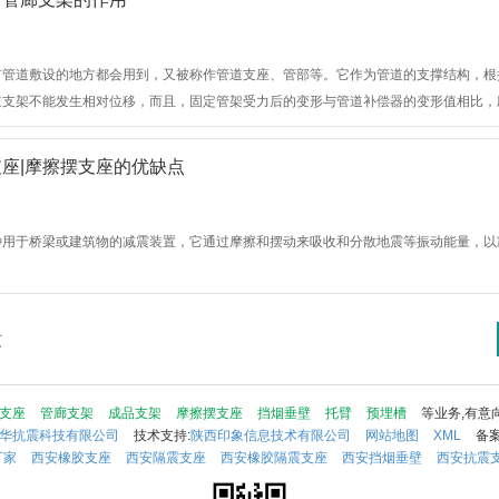
有管道敷设的地方都会用到，又被称作管道支座、管部等。它作为管道的支撑结构，根
道支架不能发生相对位移，而且，固定管架受力后的变形与管道补偿器的变形值相比，
动管架，管道与管架之间允许发生相对位移，不约束管道的热变形。
座|摩擦摆支座的优缺点
种用于桥梁或建筑物的减震装置，它通过摩擦和摆动来吸收和分散地震等振动能量，以
页
支座
管廊支架
成品支架
摩擦摆支座
挡烟垂壁
托臂
预埋槽
等业务,有意
华抗震科技有限公司
技术支持:
陕西印象信息技术有限公司
网站地图
XML
备案
厂家
西安橡胶支座
西安隔震支座
西安橡胶隔震支座
西安挡烟垂壁
西安抗震