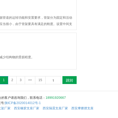
据管道的运转功能和安置要求，管架分为固定和活动
应当很小，由于管架要具有满足的刚度。设置中间支
减少结构物的受损程度。
跳转
1
2
3
>>
15
向的客户请咨询我们，联系电话：
18991920667
号:
陕ICP备2020014012号-1
支架厂家
西安橡胶支座厂家
西安隔震支座厂家
西安摩擦摆支座