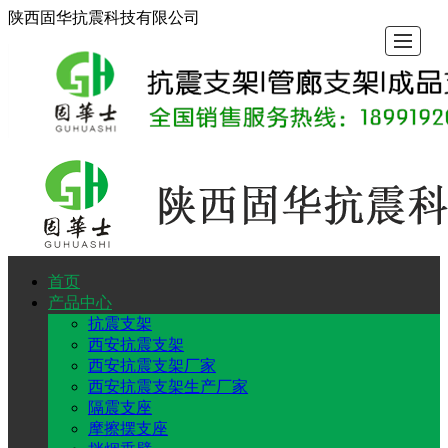
陕西固华抗震科技有限公司
首页
首
产
抗
隔
抗
工
新
关
产品中心
抗震支架
页
品
震
震
震
程
闻
于
西安抗震支架
西安抗震支架厂家
西安抗震支架生产厂家
中
支
支
支
案
动
固
隔震支座
摩擦摆支座
心
架
座
架
例
态
华