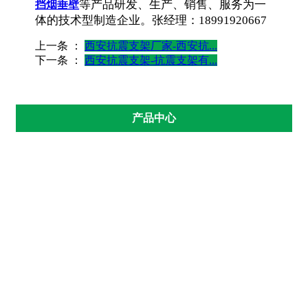
等产品研发、生产、销售、服务为一
挡烟垂壁
体的技术型制造企业。张经理：18991920667
上一条 ：
西安抗震支架厂家-西安抗...
下一条 ：
西安抗震支架-抗震支架有...
产品中心
抗震支架
隔震支座
管廊支架
成品支架
摩擦摆支座
挡烟垂壁
托臂
预埋槽
西安抗震支架厂家
西安抗震支架