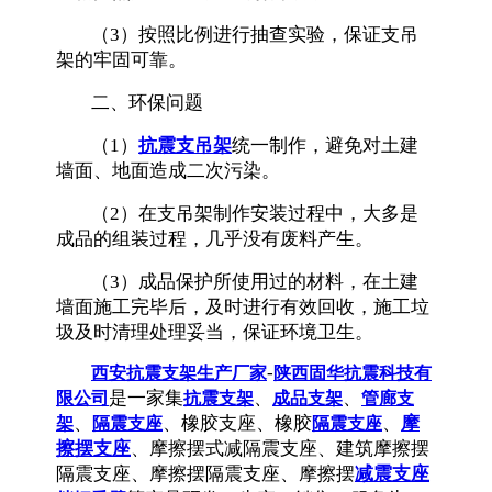
（3）按照比例进行抽查实验，保证支吊
架的牢固可靠。
二、环保问题
（1）
抗震支吊架
统一制作，避免对土建
墙面、地面造成二次污染。
（2）在支吊架制作安装过程中，大多是
成品的组装过程，几乎没有废料产生。
（3）成品保护所使用过的材料，在土建
墙面施工完毕后，及时进行有效回收，施工垃
圾及时清理处理妥当，保证环境卫生。
-
西安抗震支架生产厂家
陕西固华抗震科技有
是一家集
、
、
限公司
抗震支架
成品支架
管廊支
、
、橡胶支座、橡胶
、
摩
架
隔震支座
隔震支座
擦摆支座
、摩擦摆式减隔震支座、建筑摩擦摆
隔震支座、摩擦摆隔震支座、摩擦摆
减震支座