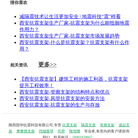
猜你喜欢
减隔震技术让生活更加安全 | 地震科技“震”样看
西安抗震支架生产厂家-抗震支架为什么能抵御地震
作用力？
西安抗震支架生产厂家-抗震支架市场发展趋势
西安抗震支架-什么是抗震支架？抗震支架有什么作
用？
更多>>
相关资讯
【西安抗震支架】建筑工程的施工利器，抗震支架
提升工程效率！
西安抗震支架-管廊支架的结构特点和优点
西安抗震支架-风管抗震支架的安装方法
西安抗震支架-抗震支架的生产与存放
陕西固华抗震科技有限公司,专营
抗震支架
隔震支座
管廊支架
成品支
架
摩擦摆支座
挡烟垂壁
托臂
预埋槽
等业务,有意向的客户请咨询
我们，联系电话：
18991920667