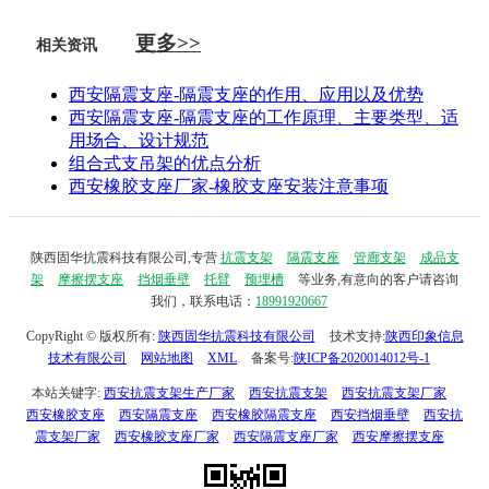
更多>>
相关资讯
西安隔震支座-隔震支座的作用、应用以及优势
西安隔震支座-隔震支座的工作原理、主要类型‌、适
用场合、设计规范‌
组合式支吊架的优点分析
西安橡胶支座厂家-橡胶支座安装注意事项
陕西固华抗震科技有限公司,专营
抗震支架
隔震支座
管廊支架
成品支
架
摩擦摆支座
挡烟垂壁
托臂
预埋槽
等业务,有意向的客户请咨询
我们，联系电话：
18991920667
CopyRight © 版权所有:
陕西固华抗震科技有限公司
技术支持:
陕西印象信息
技术有限公司
网站地图
XML
备案号:
陕ICP备2020014012号-1
本站关键字:
西安抗震支架生产厂家
西安抗震支架
西安抗震支架厂家
西安橡胶支座
西安隔震支座
西安橡胶隔震支座
西安挡烟垂壁
西安抗
震支架厂家
西安橡胶支座厂家
西安隔震支座厂家
西安摩擦摆支座