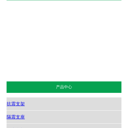
抗震支架
隔震支座
管廊支架
成品支架
摩擦摆支座
挡烟垂壁
托臂
预埋槽
西安抗震支架厂家
西安抗震支架
产品中心
抗震支架
隔震支座