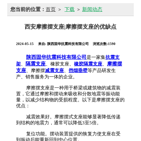
您当前的位置：
首页
下载
新闻动态
>
>
西安摩擦摆支座|摩擦摆支座的优缺点
2024-05-15
来自:
陕西固华抗震科技有限公司
浏览次数:1590
陕西固华抗震科技有限公司
是一家集
抗震支
隔震支座
摩擦摆
架
、
、橡胶支座、
橡胶隔震支座
、
支座
、摩擦摆
减震支座
、
挡烟垂壁
等产品研发生
产、销售服务为一体的企业。
摩擦摆支座是一种用于桥梁或建筑物的减震装
置，它通过摩擦和摆动来吸收和分散地震等振动能
量，以减少结构物的受损程度。以下是摩擦摆支座的
优点：
减震效果好。摩擦摆式支座能够显著降低传递
到结构的地震力，通常可以降低3至5倍。
复位功能。摆动装置提供的恢复力使支座在受
到振动后能重新回到中心位置。