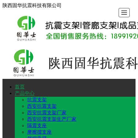
陕西固华抗震科技有限公司
首页
首
产
抗
隔
抗
工
新
关
产品中心
抗震支架
页
品
震
震
震
程
闻
于
西安抗震支架
西安抗震支架厂家
西安抗震支架生产厂家
中
支
支
支
案
动
固
隔震支座
摩擦摆支座
心
架
座
架
例
态
华