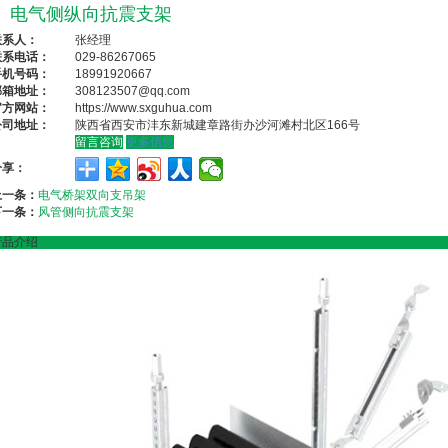
电气侧纵向抗震支架
联系人：
张经理
联系电话：
029-86267065
手机号码：
18991920667
邮箱地址：
308123507@qq.com
官方网站：
https://www.sxguhua.com
公司地址：
陕西省西安市沣东新城建章路街办沙河滩村北区166号
留言咨询
更多信息
分享：
上一条：
电气桥架双向支吊架
下一条：
风管侧向抗震支架
产品介绍