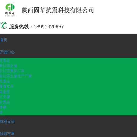
服务热线：
18991920667
首页
产品中心
震支架
安抗震支架
安抗震支架厂家
安抗震支架生产厂家
震支座
擦摆支座
烟垂壁
品支架
廊支架
埋槽
臂
抗震支架
隔震支座