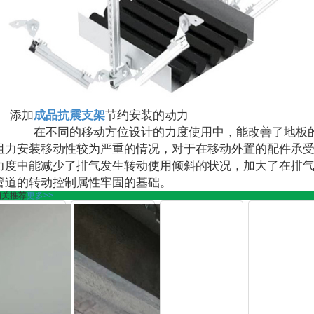
添加
成品抗震支架
节约安装的动力
在不同的移动方位设计的力度使用中，能改善了地板
阻力安装移动性较为严重的情况，对于在移动外置的配件承
力度中能减少了排气发生转动使用倾斜的状况，加大了在排
管道的转动控制属性牢固的基础。
相关推荐
更多>>