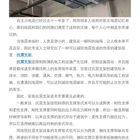
自汶川地震已经过去十一年多了，然而很多人依然对那次地震记忆有
心。看到祖国和我们的同胞们遭受了这样的灾难，每个人心中都是非常难
过的。
当地震来临时，人类是渺小的，建筑在一瞬间的倾塌，让人根本来不
及反应。因此专业人士研究出了一种可以减轻地震造成的伤害的建筑装
置：
抗震支架
。
抗震支架
是限制附属机电工程设施产生位移、控制设施震动，并且能
将荷载传递至承载结构上的各类组件装置。安装过抗震支架的建筑给水、
排水、消防、供暖、通风、空调、燃气、热力、电力和通讯等机电工程设
施，在遭遇到地震时，可以达到减轻地震破坏，并且尽可能防止次生灾害
的发生。
因此，安装抗震支架是非常重要且必要的。
一般来说，抗震支架按照斜撑的支撑形式来可以分成两类：刚性支撑
和柔性支撑。刚性支撑要同时抵抗拉力和压力两种力量，所以一般选用镀
锌钢管等材料，以单边支撑的形式存在于建筑中；柔性支撑只能抗拉力，
所以它选用钢索以两边对称的形式存在。
而按照抗震支架设备的支撑形式也可以分为两类：侧向支撑和纵向支
撑。两者的不同在于功能使用上的不同。侧向支撑主要用来抵御侧向的水