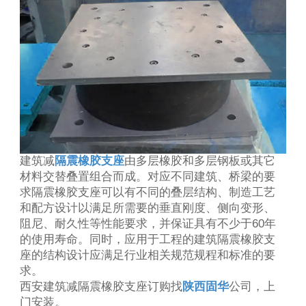
建筑减
隔震橡胶支座
由多层橡胶和多层钢板或其它
材料交替叠置组合而成。对应不同建筑、桥梁的要
求隔震橡胶支座可以有不同的叠层结构、制造工艺
和配方设计以满足所需要的垂直刚度、侧向变形、
阻尼、耐久性等性能要求，并保证具有不少于60年
的使用寿命。同时，应用于工程的建筑隔震橡胶支
座的结构设计应满足行业相关规范规程和标准的要
求。
西安建筑减隔震橡胶支座订购找
陕西固华
公司，上
门安装。